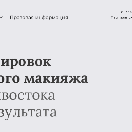
г. Вл
Правовая информация
Партизанск
уировок
ого макияжа
ивостока
зультата