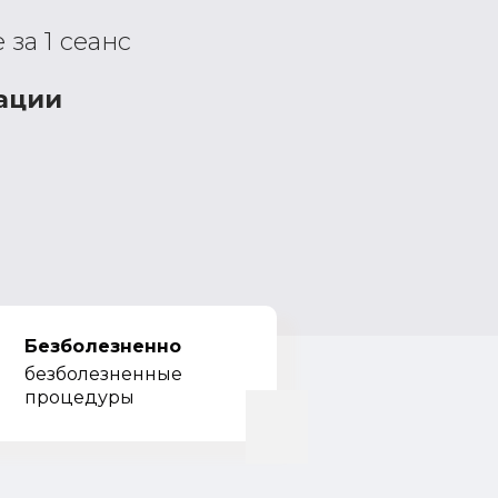
за 1 сеанс
ации
Безболезненно
безболезненные
процедуры