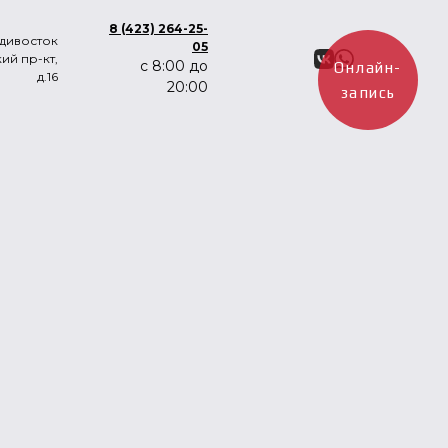
8 (423) 264-25-
адивосток
05
ий пр-кт,
с 8:00 до
Онлайн-
д.16
20:00
запись