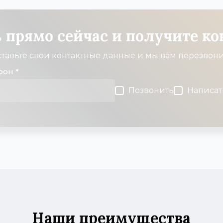
 прямо сейчас и получите к
ставьте свои контактные данные и мы вам перезвон
фон *
Позвонить
Написат
Наши преимущества