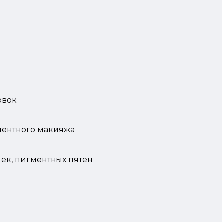
овок
нентного макияжа
ек, пигментных пятен