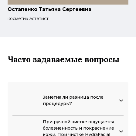
Остапенко Татьяна Сергеевна
Л
ф
косметик эстетист
Часто задаваемые вопросы
Заметна ли разница после
процедуры?
При ручной чистке ощущается
болезненность и покраснение
кожи. При чистке HydraFacial